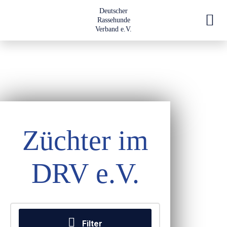
Deutscher
Rassehunde
Verband e.V.
Züchter im
DRV e.V.
Filter